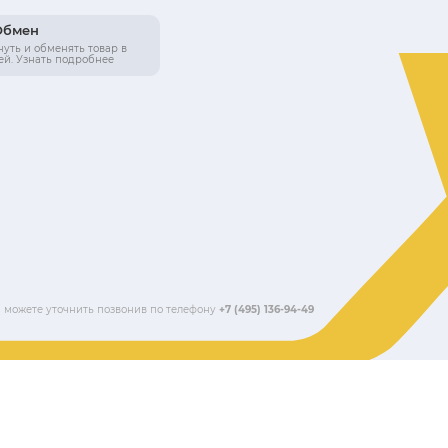
Прыжковое полотно, д
Для фитнеса, тренажеров
Высота рамы, см
Китай
Высота сетки, см
1 год
Черный
36 990 ₽
Купить в 1 клик
В корзину