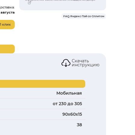
Тип стойки
Мобильная
Материал щита
Поликарбонат
Регулировка высоты, см
от 230 до 305
Все характеристики
12 990 ₽
Доставка:
07 августа
В корзину
пэй
Яндекс Пэй / Сплит
Я
В наличии
Рассрочка 0%
Оплата картой
Нашли дешевле - снизим цену!