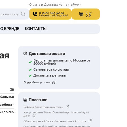
Поиск по сай
A В ИНТЕРЬЕРЕ
ПРОИЗВОДСТВО
О БРЕН
льная баскетбольная стойка
Арт. S034-305
Proxima мобильная
баскетбольная
стойка
Диаметр кольца, см
38