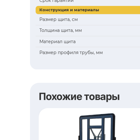
Характеристи
Упаковка и гарантия
Габариты коробки, (ДхШх
Вес нетто, кг
Вес брутто, кг
Страна-производитель
Срок гарантии
Конструкция и материалы