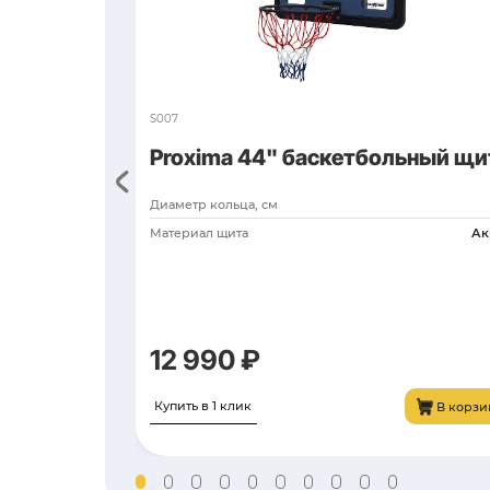
Размер щита, см
Толщина щита, мм
Материал щита
Размер профиля трубы, 
Похожие то