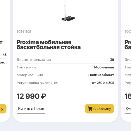
81х58
1,8
Поликарбонат
мм
60,0
вары