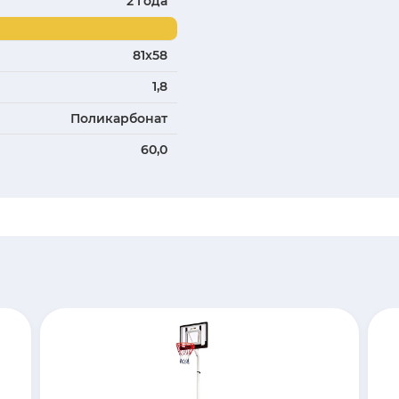
ки
Описание
В), мм
112x19x70
14,5
16,5
Китай
2 года