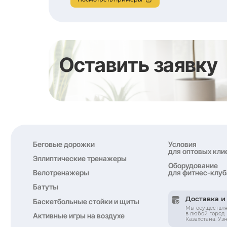
PX-HR
PROXIMA BIT пуль
фитнеса с наручн
5 кГц