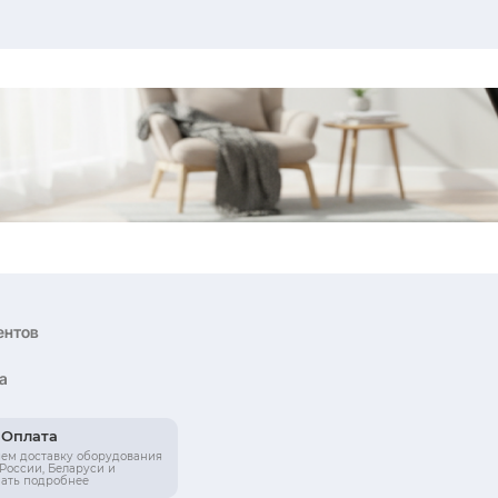
CFR-10F-3
сометр для
Proxima Prem
ым монитором ,
Диаметр, см