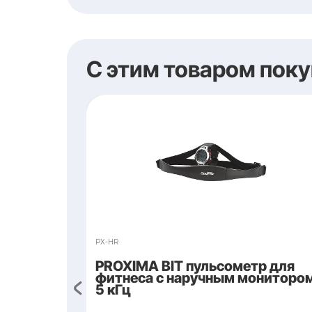
S007
Proxima 44" баск
Диаметр кольца, см
Материал щита