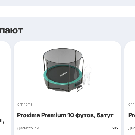
S034-305
етбольный щит
Proxima моб
баскетбольна
45
Диаметр кольца, см
Акрил
Тип стойки