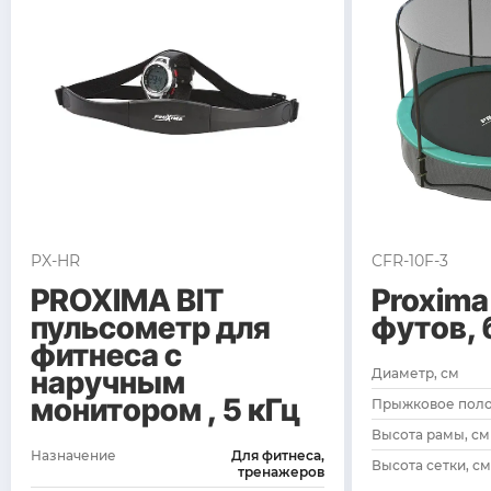
PX-HR
CFR-10F-3
PROXIMA BIT
Proxima
пульсометр для
футов, 
фитнеса с
наручным
Диаметр, см
монитором , 5 кГц
Прыжковое полот
Высота рамы, см
Назначение
Для фитнеса,
Высота сетки, см
тренажеров