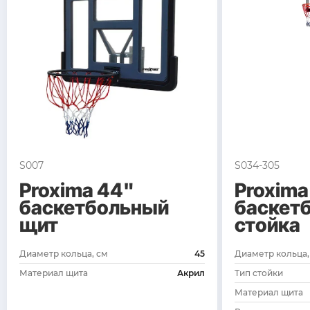
S007
S034-305
Proxima 44"
Proxima
баскетбольный
баскет
щит
стойка
Диаметр кольца, см
45
Диаметр кольца,
Материал щита
Акрил
Тип стойки
Материал щита