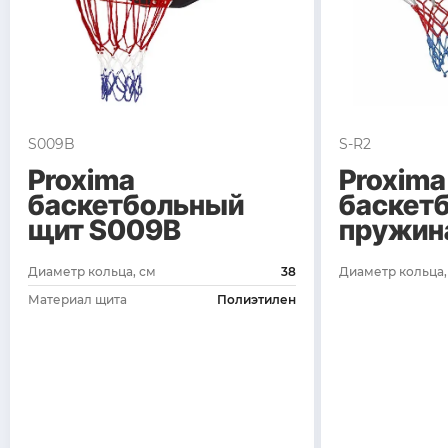
S009B
S-R2
Proxima
Proxima
баскетбольный
баскетб
щит S009B
пружин
Диаметр кольца, см
38
Диаметр кольца,
Материал щита
Полиэтилен