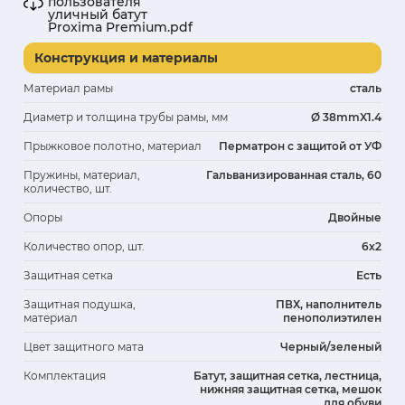
пользователя
уличный батут
Proxima Premium.pdf
Конструкция и материалы
Материал рамы
сталь
Диаметр и толщина трубы рамы, мм
Ø 38mmX1.4
Прыжковое полотно, материал
Перматрон с защитой от УФ
Пружины, материал,
Гальванизированная сталь, 60
количество, шт.
Опоры
Двойные
Количество опор, шт.
6х2
Защитная сетка
Есть
Защитная подушка,
ПВХ, наполнитель
материал
пенополиэтилен
Цвет защитного мата
Черный/зеленый
Комплектация
Батут, защитная сетка, лестница,
нижняя защитная сетка, мешок
для обуви