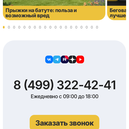
Прыжки на батуте: польза и
Бегова
возможный вред
лучше 
8 (499) 322-42-41
Ежедневно с 09:00 до 18:00
Заказать звонок