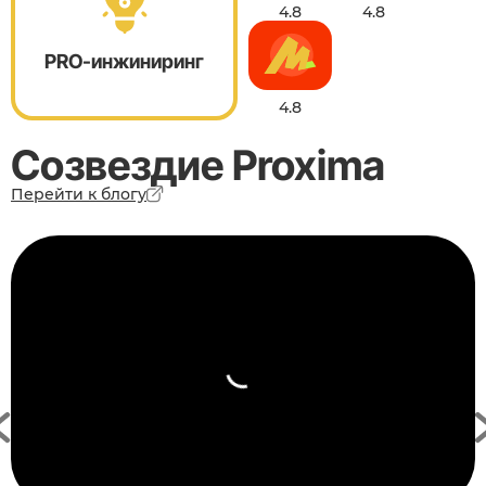
4.8
4.8
PRO-инжиниринг
4.8
Созвездие Proxima
Перейти к блогу