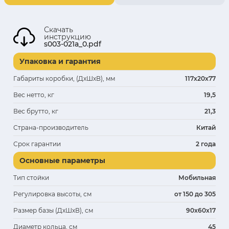
Скачать
инструкцию
s003-021a_0.pdf
Упаковка и гарантия
Габариты коробки, (ДхШхВ), мм
117x20x77
Вес нетто, кг
19,5
Вес брутто, кг
21,3
Страна-производитель
Китай
Срок гарантии
2 года
Основные параметры
Тип стойки
Мобильная
Регулировка высоты, см
от 150 до 305
Размер базы (ДхШхВ), см
90x60x17
Диаметр кольца, см
45