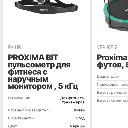
PX-HR
CFR-10F-3
PROXIMA BIT
Proxima
пульсометр для
футов, 
фитнеса с
наручным
Диаметр, см
монитором , 5 кГц
Прыжковое полот
Высота рамы, см
Назначение
Для фитнеса,
Высота сетки, см
тренажеров
Страна-производитель
Китай
Срок гарантии
1 год
Цвет
Черный