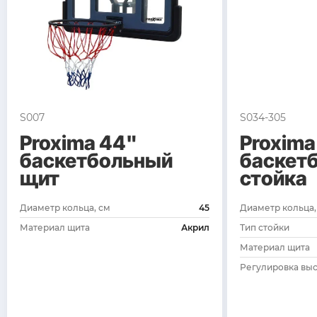
S007
S034-305
Proxima 44"
Proxima
баскетбольный
баскет
щит
стойка
Диаметр кольца, см
45
Диаметр кольца,
Материал щита
Акрил
Тип стойки
Материал щита
Регулировка выс