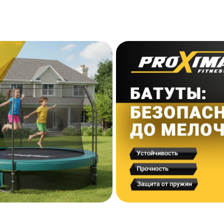
Есть
риал
ПВХ, наполнитель пенополиэтилен
Черный
Батут, защитная сетка, лестница,
нижняя защитная сетка, мешок для
обуви
),
Коробка: 1600х450х200; Коробка 2:
1210х400х150
Коробка 1: 33,5; Коробка 2: 16
Китай