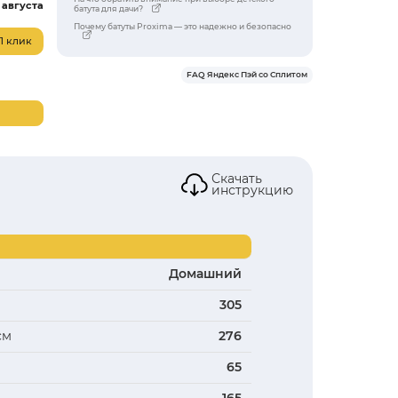
Высота рамы, см
65
Высота сетки, см
165
Все характеристики
36 990 ₽
Доставка:
06 августа
Купить в 1 клик
В корзину
пэй
Я
В наличии
Рассрочка 0%
Оплата картой
Нашли дешевле - снизим цену!