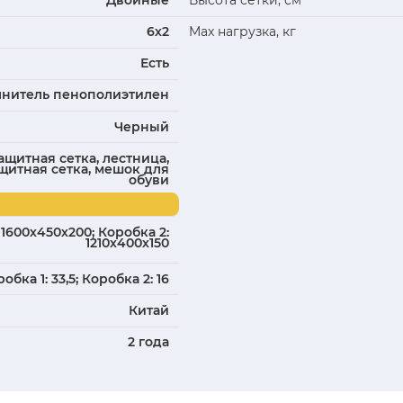
ки
Описание
сталь
ы рамы, мм
Ø 38mmX1.4
ериал
Перматрон с защитой от УФ
ество, шт.
Гальванизированная сталь, 60
Двойные
6х2