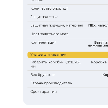
Характеристи
Конструкция и материалы
Материал рамы
Диаметр и толщина труб
Прыжковое полотно, мат
Пружины, материал, колич
Опоры
Количество опор, шт.