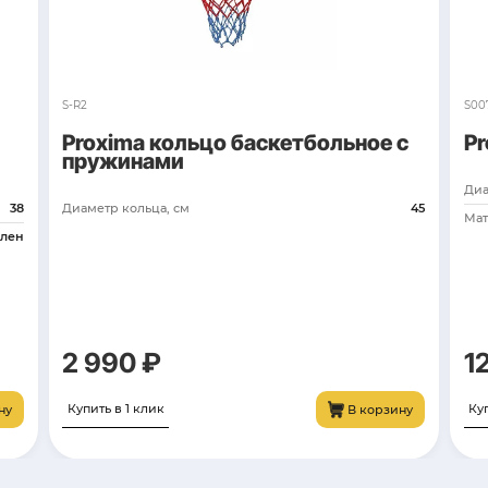
вары
CFR-15F-5W