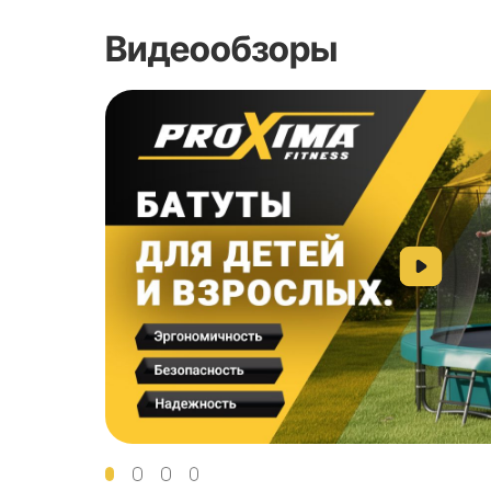
Защитная сетка
Защитная подушка, мате
Цвет защитного мата
Комплектация
Упаковка и гарантия
Габариты коробки, (ДхШхВ
мм
Вес брутто, кг
Страна-производитель