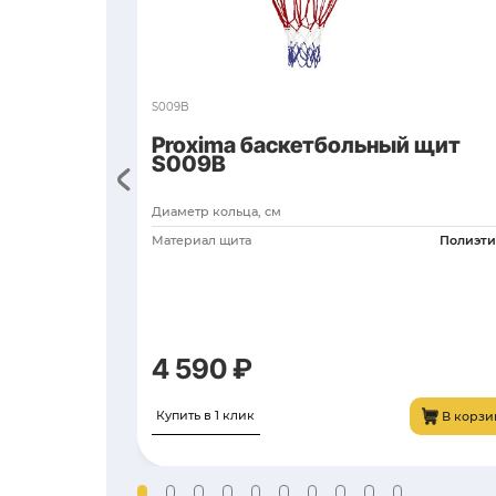
Похожие то
CFR-16F-5W