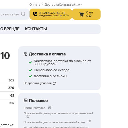
Поиск по сай
A В ИНТЕРЬЕРЕ
ПРОИЗВОДСТВО
О БРЕН
Арт. CFR-10F-3
Proxima Premium 10
футов, батут
Диаметр, см
305
Прыжковое полотно, диаметр, см
276