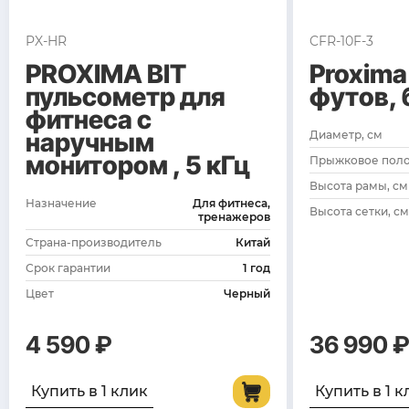
PX-HR
CFR-10F-3
PROXIMA BIT
Proxima
пульсометр для
футов, 
фитнеса с
наручным
Диаметр, см
монитором , 5 кГц
Прыжковое полот
Высота рамы, см
Назначение
Для фитнеса,
Высота сетки, см
тренажеров
Страна-производитель
Китай
Срок гарантии
1 год
Цвет
Черный
4 590 ₽
36 990 
Купить в 1 клик
Купить в 1 к