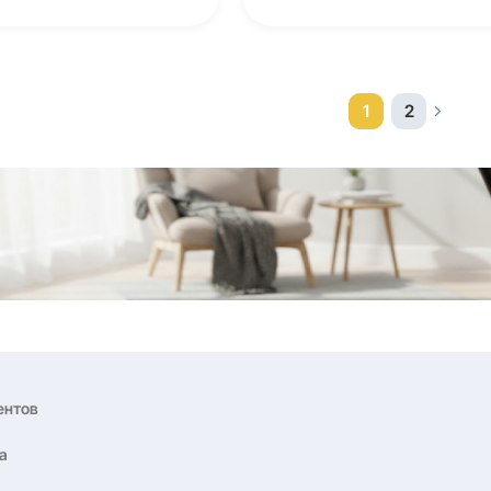
PROT-219
Proxima Ivetta беговая
дорожка