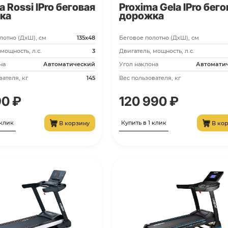
PROT-229
Proxima Rossi IPro беговая
дорожка
Беговое полотно (ДхШ), см
135х48
Двигатель, мощность, л.с.
3
Угол наклона
Автоматический
Вес пользователя, кг
145