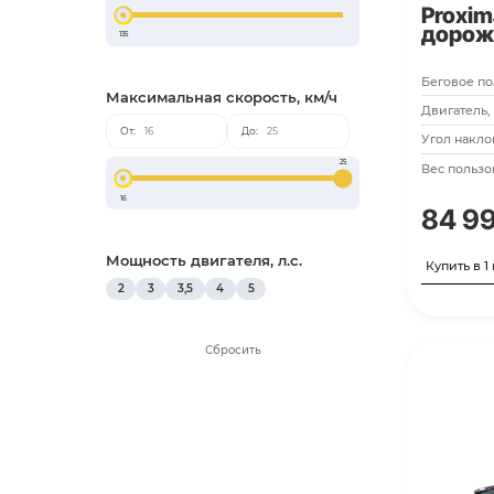
59 990
Вес пользователя, кг
135
Максимальная скорость, км/ч
От:
До:
25
16