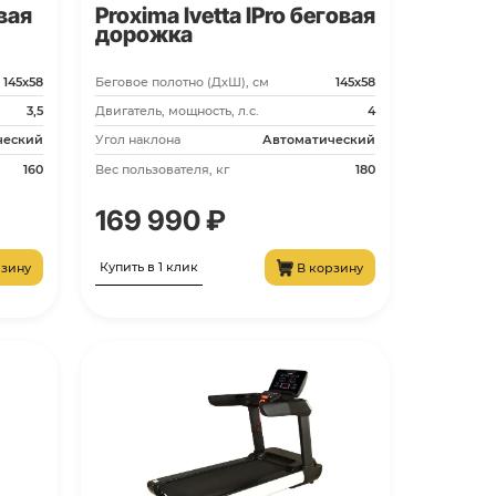
PROT-226
Proxima Gela IPro беговая
дорожка
Беговое полотно (ДхШ), см
145х58
Двигатель, мощность, л.с.
3,5
Угол наклона
Автоматический
Вес пользователя, кг
160