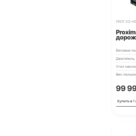
Мощность двигателя, л.с.
2
3
3,5
4
5