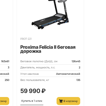
PROT-222
Proxima Rossi II беговая
дорожка
Беговое полотно (ДхШ), см
135х48
Двигатель, мощность, л.с.
3
Угол наклона
Автоматический
Вес пользователя, кг
145
69 990 ₽
Купить в 1 клик
В корзину