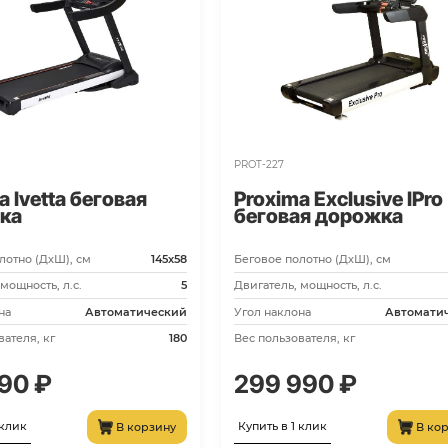
PROT-212-HRC
Proxima Gela беговая
дорожка
Беговое полотно (ДхШ), см
145х58
Двигатель, мощность, л.с.
3,5
Угол наклона
Автоматический
Вес пользователя, кг
160
99 990 ₽
Купить в 1 клик
В корзину