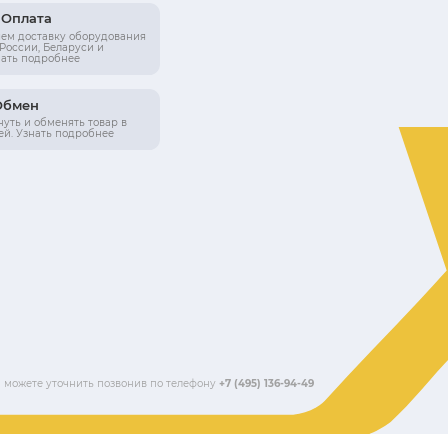
Беговое полотно (ДхШ), см
145х58
Двигатель, мощность, л.с.
5
Угол наклона
Автоматический
Вес пользователя, кг
180
134 990 ₽
Купить в 1 клик
В корзину