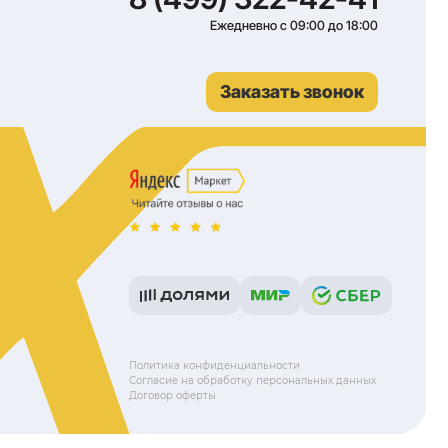
Беговое полотно (ДхШ), см
163х61
Двигатель, мощность, л.с.
3
Угол наклона
Автоматический
Вес пользователя, кг
250
299 990 ₽
Купить в 1 клик
В корзину
1
2