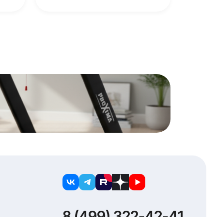
PROT-227
Proxima Exclusive IPro
беговая дорожка