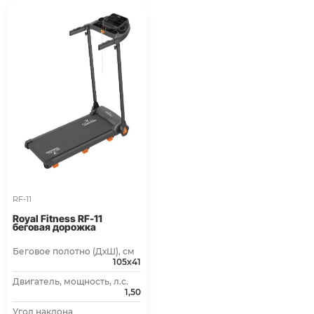
RF-11
Royal Fitness RF-11
беговая дорожка
Беговое полотно (ДхШ), см
105х41
Двигатель, мощность, л.с.
1,50
Угол наклона