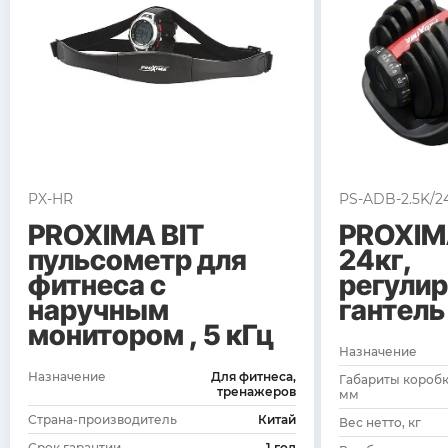
PX-HR
PS-ADB-2.5K/2
PROXIMA BIT
PROXIM
пульсометр для
24кг,
фитнеса с
регули
наручным
гантель
монитором , 5 кГц
Назначение
Назначение
Для фитнеса,
Габариты коробк
тренажеров
мм
Страна-производитель
Китай
Вес нетто, кг
Срок гарантии
1 год