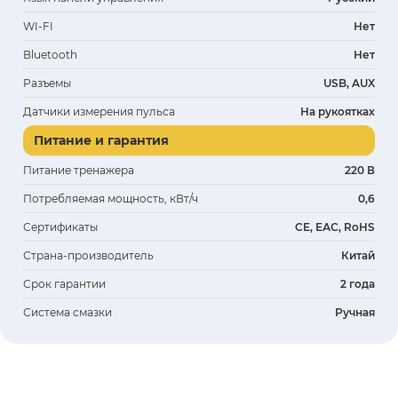
WI-FI
Нет
Bluetooth
Нет
Разъемы
USB, AUX
Датчики измерения пульса
На рукоятках
Питание и гарантия
Питание тренажера
220 В
Потребляемая мощность, кВт/ч
0,6
Сертификаты
CE, ЕАС, RoHS
Страна-производитель
Китай
Срок гарантии
2 года
Система смазки
Ручная