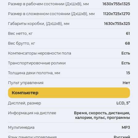
Размер в рабочем состоянии (ДхШхВ), мм
1630х755х1325
Размер в сложенном состоянии (ДхШхВ), мм
1120х725х1270
Габариты коробки, (ДхШхВ), мм
1630х755х325
Вес нетто, кг
61
Вес брутто, кг
68
Компенсаторы неровности пола
Есть
Транспортировочные ролики
Есть
Толщина деки полотна, мм
15
Пульт управления
Нет
Компьютер
Дисплей, размер
LCD, 5”
Информация на дисплее
Время, скорость, дистанция,
калории, пульс, программы
Мультимедиа
MP3
Язык панели управления
Русский