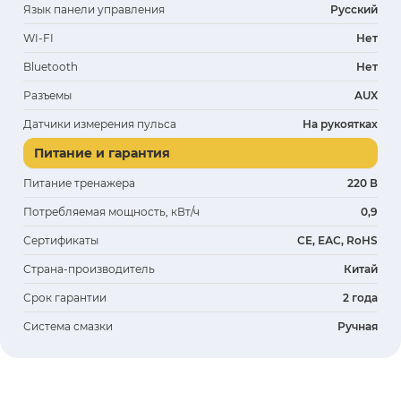
Язык панели управления
Русский
WI-FI
Нет
Bluetooth
Нет
Разъемы
AUX
Датчики измерения пульса
На рукоятках
Питание и гарантия
Питание тренажера
220 В
Потребляемая мощность, кВт/ч
0,9
Сертификаты
CE, ЕАС, RoHS
Страна-производитель
Китай
Срок гарантии
2 года
Система смазки
Ручная