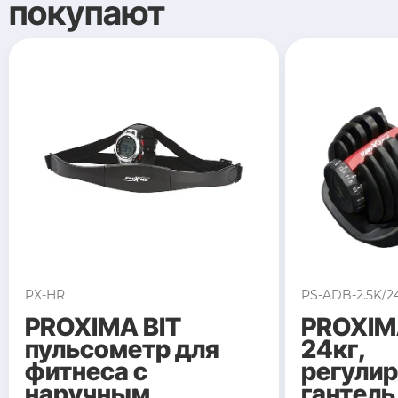
покупают
PX-HR
PS-ADB-2.5K/2
PROXIMA BIT
PROXIM
пульсометр для
24кг,
фитнеса с
регули
наручным
гантель